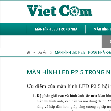
MÀN HÌNH LED TRONG NHÀ
MÀN HÌNH 
LED QUẢNG CÁO
GIẢI PHÁP
Dự Án
MÀN HÌNH LED P2.5 TRONG NHÀ K
MÀN HÌNH LED P2.5 TRONG 
Ưu điểm của màn hình LED P2.5 hội 
Độ phân giải cao và hình ảnh sắc nét:
Màn hình
hiển thị hình ảnh, văn bản và nội dung đa phương
ràng và hấp dẫn hơn, giúp tăng cường sự tập tru