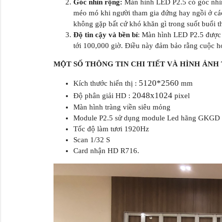
Góc nhìn rộng:
Màn hình LED P2.5 có góc nhìn 
méo mó khi người tham gia đứng hay ngồi ở các 
không gặp bất cứ khó khăn gì trong suốt buổi th
Độ tin cậy và bền bỉ
: Màn hình LED P2.5 được t
tới 100,000 giờ. Điều này đảm bảo rằng cuộc họ
MỘT SỐ THÔNG TIN CHI TIẾT VÀ HÌNH ẢNH
5120*2560
Kích thước hiển thị :
mm
2048x1024
Độ phân giải HD :
pixel
Màn hình tràng viền siêu mỏng
Module P2.5 sử dụng module Led hãng GKGD cho
Tốc độ làm tươi 1920Hz
Scan 1/32 S
Card nhận HD R716.