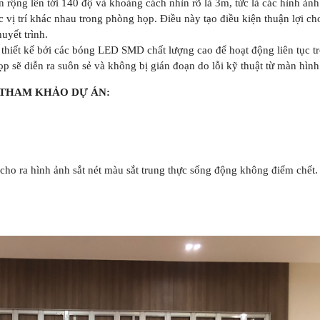
rộng lên tới 140 độ và khoảng cách nhìn rõ là 3m, tức là các hình ản
vị trí khác nhau trong phòng họp. Điều này tạo điều kiện thuận lợi ch
uyết trình.
hiết kế bởi các bóng LED SMD chất lượng cao để hoạt động liên tục tro
p sẽ diễn ra suôn sẻ và không bị gián đoạn do lỗi kỹ thuật từ màn hình
 THAM KHẢO DỰ ÁN:
 ra hình ảnh sắt nét màu sắt trung thực sống động không điểm chết.