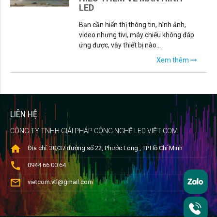
LED
Bạn cần hiển thị thông tin, hình ảnh,
video nhưng tivi, máy chiếu không đáp
ứng được, vậy thiết bị nào...
Xem thêm
LIÊN HỆ
CÔNG TY TNHH GIẢI PHÁP CÔNG NGHỆ LED VIỆT COM
home
Địa chỉ: 30/37 đường số 22, Phước Long , TP.Hồ Chí Minh
call
0944 66 00 64
mail_outline
vietcom.vtl@gmail.com