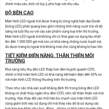
chỉnh màu sắc, kích cỡ tùy ý, phù hợp với nhu cầu.
ĐỘ BỀN CAO
Màn hình LED ngoài trời được trang bị công nghệ hiện đại Diode
(bóng LED) phát quang bao gồm những tính năng vượt trội về độ
sáng và tuổi thọ so với các sản phẩm cùng loại trên thị trường.
Màn hình LED ngoài trời không chỉ có thời gian sử dụng lâu nhất
lên đến 1.000.000 giờ mà còn có khả năng chống nước tuyệt vời,
dù được trang bị ngoài trời không mái che cũng không bị hao tổn.
TIẾT KIỆM ĐIỆN NĂNG, THÂN THIỆN MÔI
TRƯỜNG
Khả năng tiêu thụ đèn LED thấp hơn đèn huỳnh quanh CCFL
chính vì thế màn hình LED có khả năng tiết kiệm điện đến 50% so
với màn hình LCD thông thường trên thị trường.
Theo như các nhà sản xuất khẳng định thì trong bóng đèn LED
không có chất thủy ngân như đèn CCFL nên rất thân thiện với môi
trường. Việc thay đổi các mối hàn bo mạch của màn hình LED
cũng giảm bớt việc sử dụng chì mà thay vào đó là sử dụng các
hợp kim loại khác như bạc, đồng,…chúng có khả năng truyền dẫn