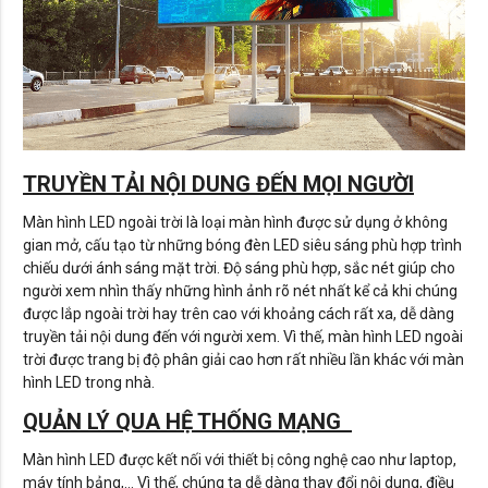
TRUYỀN TẢI NỘI DUNG ĐẾN MỌI NGƯỜI
Màn hình LED ngoài trời là loại màn hình được sử dụng ở không
gian mở, cấu tạo từ những bóng đèn LED siêu sáng phù hợp trình
chiếu dưới ánh sáng mặt trời. Độ sáng phù hợp, sắc nét giúp cho
người xem nhìn thấy những hình ảnh rõ nét nhất kể cả khi chúng
được lắp ngoài trời hay trên cao với khoảng cách rất xa, dễ dàng
truyền tải nội dung đến với người xem. Vì thế, màn hình LED ngoài
trời được trang bị độ phân giải cao hơn rất nhiều lần khác với màn
hình LED trong nhà.
QUẢN LÝ QUA HỆ THỐNG MẠNG
Màn hình LED được kết nối với thiết bị công nghệ cao như laptop,
máy tính bảng,… Vì thế, chúng ta dễ dàng thay đổi nội dung, điều