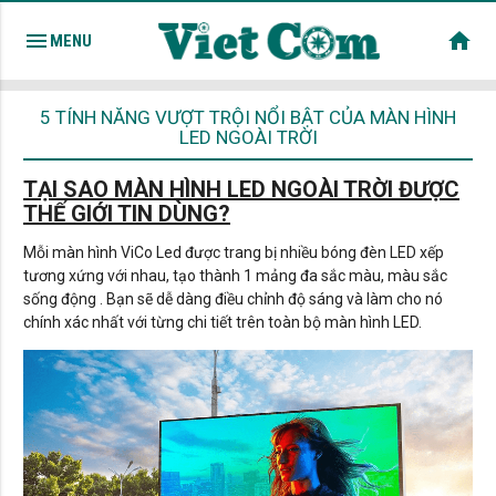
menu
home
MENU
5 TÍNH NĂNG VƯỢT TRỘI NỔI BẬT CỦA MÀN HÌNH
LED NGOÀI TRỜI
TẠI SAO MÀN HÌNH LED NGOÀI TRỜI ĐƯỢC
THẾ GIỚI TIN DÙNG?
Mỗi màn hình ViCo Led được trang bị nhiều bóng đèn LED xếp
tương xứng với nhau, tạo thành 1 mảng đa sắc màu, màu sắc
sống động . Bạn sẽ dễ dàng điều chỉnh độ sáng và làm cho nó
chính xác nhất với từng chi tiết trên toàn bộ màn hình LED.