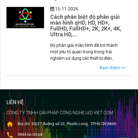
15-11-2024
Cách phân biệt độ phân giải
màn hình qHD, HD, HD+,
FullHD, FullHD+, 2K, 2K+, 4K,
Ultra HD,...
Độ phân giải màn hình đã trở thành
một yếu tố quan trọng trong trải
nghiệm sử dụng các thiết bị điện...
Xem thêm
LIÊN HỆ
CÔNG TY TNHH GIẢI PHÁP CÔNG NGHỆ LED VIỆT COM
home
Địa chỉ: 30/37 đường số 22, Phước Long , TP.Hồ Chí Minh
call
0944 66 00 64