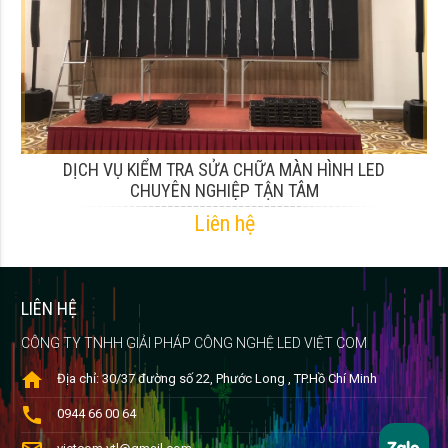
DỊCH VỤ KIỂM TRA SỬA CHỮA MÀN HÌNH LED
CHUYÊN NGHIỆP TẬN TÂM
Liên hệ
LIÊN HỆ
CÔNG TY TNHH GIẢI PHÁP CÔNG NGHỆ LED VIỆT COM
home
Địa chỉ: 30/37 đường số 22, Phước Long , TP.Hồ Chí Minh
call
0944 66 00 64